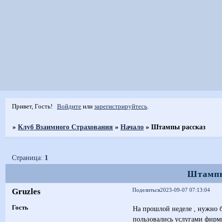
Привет, Гость!
Войдите
или
зарегистрируйтесь
.
»
Клуб Взаимного Страхования
»
Начало
»
Штампы рассказ
Страница:
1
Штампы
Gruzles
Поделиться
2023-09-07 07:13:04
Гость
На прошлой неделе , нужно б
пользовались услугами фир