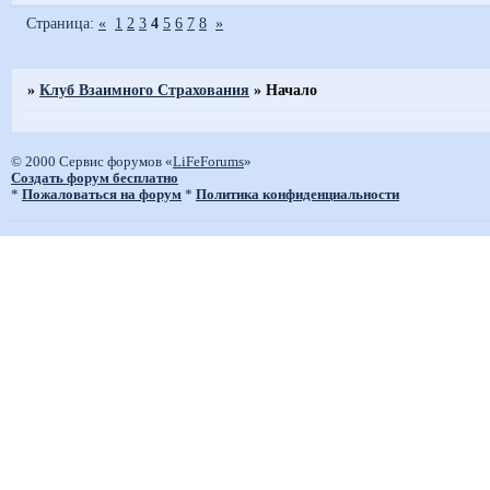
Страница:
«
1
2
3
4
5
6
7
8
»
»
Клуб Взаимного Страхования
»
Начало
© 2000 Сервис форумов «
LiFeForums
»
Создать форум бесплатно
*
Пожаловаться на форум
*
Политика конфиденциальности