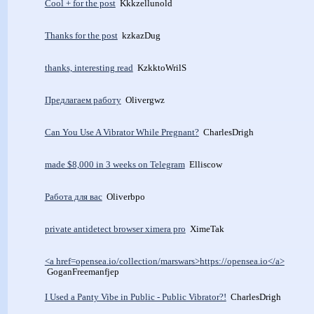
Cool + for the post
Kkkzellunold
Thanks for the post
kzkazDug
thanks, interesting read
KzkktoWrilS
Предлагаем работу
Olivergwz
Can You Use A Vibrator While Pregnant?
CharlesDrigh
made $8,000 in 3 weeks on Telegram
Elliscow
Работа для вас
Oliverbpo
private antidetect browser ximera pro
XimeTak
<a href=opensea.io/collection/marswars>https://opensea.io</a>
GoganFreemanfjep
I Used a Panty Vibe in Public - Public Vibrator?!
CharlesDrigh